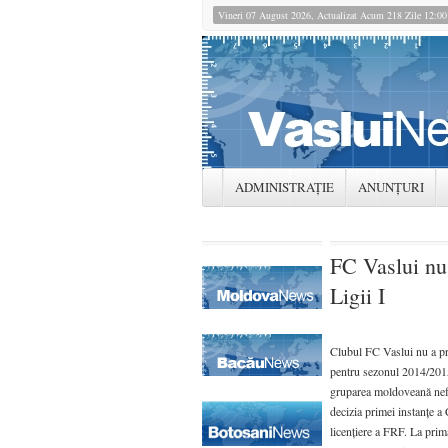
Vineri 07 August 2026, Actualizat Acum 218 Zile 12:0
ADMINISTRAȚIE
ANUNȚURI
FC Vaslui nu 
Ligii I
Clubul FC Vaslui nu a pr
pentru sezonul 2014/2015 
gruparea moldoveană nef
decizia primei instanţe a
licenţiere a FRF. La prim