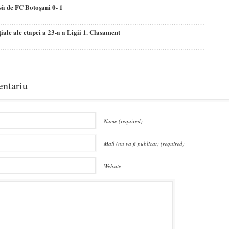
să de FC Botoşani 0- 1
iale ale etapei a 23-a a Ligii 1. Clasament
entariu
Nume (required)
Mail (nu va fi publicat) (required)
Website