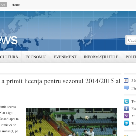
Home
0 Am
CULTURĂ
ECONOMIC
EVENIMENT
INFORMAȚII UTILE
POLI
a primit licenţa pentru sezonul 2014/2015 al
3 
Făr
Twi
imit licenţa
Fa
al Ligii I,
Y!
ăcând apel la
Tri
 Comisiei de
a instanţă, pe