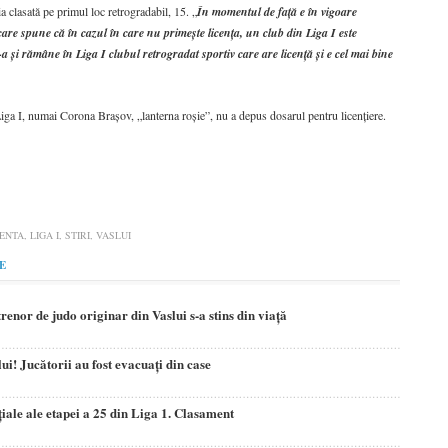
ţia clasată pe primul loc retrogradabil, 15. „
În momentul de faţă e în vigoare
are spune că în cazul în care nu primeşte licenţa, un club din Liga I este
-a şi rămâne în Liga I clubul retrogradat sportiv care are licenţă şi e cel mai bine
iga I, numai Corona Braşov, „lanterna roşie”, nu a depus dosarul pentru licenţiere.
CENTA
,
LIGA I
,
STIRI
,
VASLUI
E
renor de judo originar din Vaslui s-a stins din viață
ui! Jucătorii au fost evacuaţi din case
ţiale ale etapei a 25 din Liga 1. Clasament