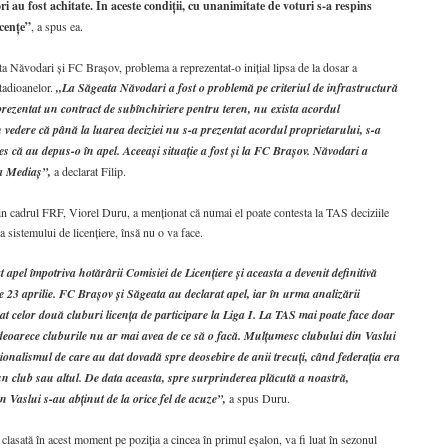
ori au fost achitate. În aceste condiţii, cu unanimitate de voturi s-a respins
icenţe”
, a spus ea.
ta Năvodari şi FC Braşov, problema a reprezentat-o iniţial lipsa de la dosar a
tadioanelor.
„La Săgeata Năvodari a fost o problemă pe criteriul de infrastructură
 prezentat un contract de subînchiriere pentru teren, nu exista acordul
 vedere că până la luarea deciziei nu s-a prezentat acordul proprietarului, s-a
les că au depus-o în apel. Aceeaşi situaţie a fost şi la FC Braşov. Năvodari a
a Mediaş”,
a declarat Filip.
din cadrul FRF, Viorel Duru, a menţionat că numai el poate contesta la TAS deciziile
 sistemului de licenţiere, însă nu o va face.
 apel împotriva hotărârii Comisiei de Licenţiere şi aceasta a devenit definitivă
e 23 aprilie. FC Braşov şi Săgeata au declarat apel, iar în urma analizării
t celor două cluburi licenţa de participare la Liga I. La TAS mai poate face doar
, deoarece cluburile nu ar mai avea de ce să o facă. Mulţumesc clubului din Vaslui
ionalismul de care au dat dovadă spre deosebire de anii trecuţi, când federaţia era
n club sau altul. De data aceasta, spre surprinderea plăcută a noastră,
n Vaslui s-au abţinut de la orice fel de acuze”,
a spus Duru.
clasată în acest moment pe poziţia a cincea în primul eşalon, va fi luat în sezonul