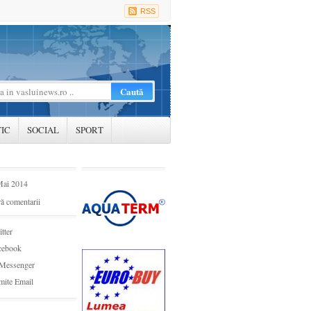
RSS
TIC
SOCIAL
SPORT
Mai 2014
ă comentarii
tter
cebook
Messenger
mite Email