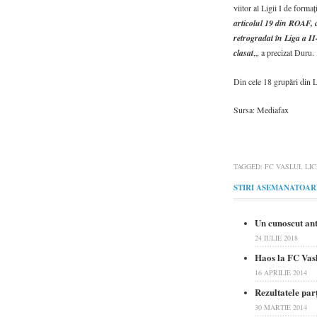
viitor al Ligii I de forma
articolul 19 din ROAF, c
retrogradat în Liga a II
clasat
„, a precizat Duru.
Din cele 18 grupări din L
Sursa: Mediafax
TAGGED:
FC VASLUI
,
LI
STIRI ASEMANATOAR
Un cunoscut ant
24 IULIE 2018
Haos la FC Vasl
16 APRILIE 2014
Rezultatele par
30 MARTIE 2014