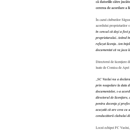
că datoriile către jucăt
cererea de acordare a l
În cazul cluburilor Săgea
acordului proprietarilor s
în sensul că deşi a fost
proprietarului. Având în
refuzat licenţa. Am înţe
documentat că va juca l
Directorul de licenţiere 
luate de Comisa de Apel a
„
SC Vaslui nu a declarat
prin neapelare la data d
documentelor, s-a acorda
directorul de licenţiere
pentru decenţa şi profes
acuzată că are ceva cu u
conducătorii clubului di
Locul echipei FC Vaslui, 