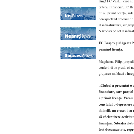
lângă FC Vaslui, care nu 
criteriul financiar, FC B
nu au primit licenţa, arde
nerespectând criteriul fin
al infrastructurii, iar gru
Năvodari pe cel al infrast
FC Braşov şi Săgeata Nă
primind licenţa.
Magdalena Filip, preşedin
conferinţă de presă, că n
gruparea moldavă a înregis
„Clubul a prezentat o d
financiare, care parţia
a primit licenţa. Vreau 
constatat o depreciere a
datoriile au crescut cu 
să eficientizeze activit
finanţări. Situaţia club
fost documentate, repre