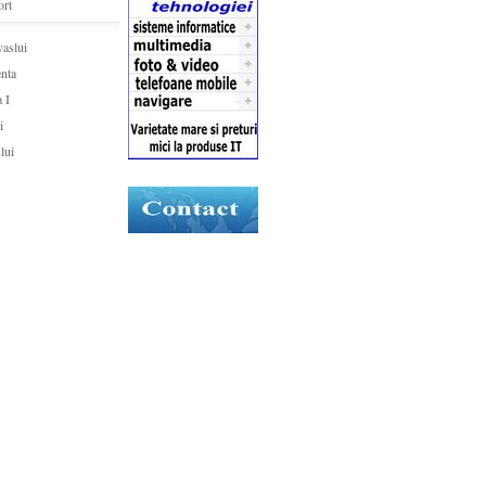
ort
vaslui
enta
a I
i
lui