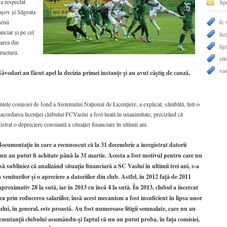
a respectat
Sp
raşov şi Săgeata
lenii
fc 
anciar şi pe cel
lic
parea din
lig
ructurii.
stir
vas
vodari au făcut apel la decizia primei instanţe şi au avut câştig de cauză,
tele comisiei de fond a Sistemului Naţional de Licenţiere, a explicat, sâmbătă, într-o
eacordarea licenţiei clubului FCVaslui a fost luată în unanimitate, precizând că
trat o depreciere constantă a situaţiei financiare în ultimii ani.
ocumentaţie în care a recunoscut că la 31 decembrie a înregistrat datorii
l nu au putut fi achitate până la 31 martie. Acesta a fost motivul pentru care nu
să subliniez că analizând situaţia financiară a SC Vaslui în ultimii trei ani, s-a
 veniturilor şi o apreciere a datoriilor din club. Astfel, în 2012 faţă de 2011
aproximativ 28 la sută, iar în 2013 cu încă 4 la sută. În 2013, clubul a încercat
atea prin reducerea salariilor, însă acest mecanism a fost insuficient în lipsa unor
ului, în general, este proastă. Au fost numeroase litigii semnalate, care nu au
zentanţii clubului asumându-şi faptul că nu au putut proba, în faţa comisiei,