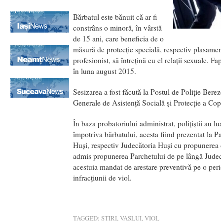
Bărbatul este bănuit că ar fi
constrâns o minoră, în vârstă
de 15 ani, care beneficia de o
măsură de protecţie specială, respectiv plasamen
profesionist, să întrețină cu el relații sexuale. F
în luna august 2015.
Sesizarea a fost făcută la Postul de Poliție Berez
Generale de Asistență Socială și Protecție a Copi
În baza probatoriului administrat, polițiștii au l
împotriva bărbatului, acesta fiind prezentat la 
Huși, respectiv Judecătoria Huși cu propunerea d
admis propunerea Parchetului de pe lângă Judec
acestuia mandat de arestare preventivă pe o peri
infracţiunii de viol.
TAGGED:
STIRI
,
VASLUI
,
VIOL