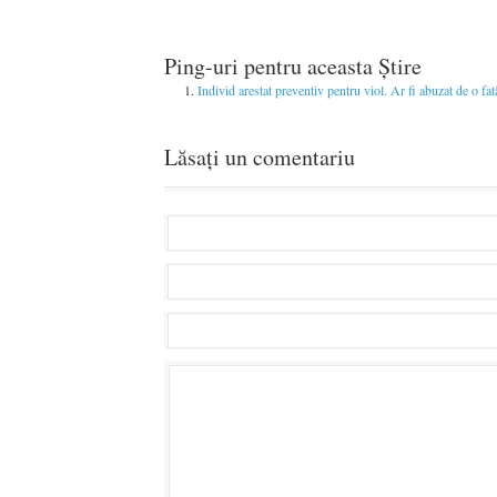
Ping-uri pentru aceasta Știre
Individ arestat preventiv pentru viol. Ar fi abuzat de o 
Lăsați un comentariu