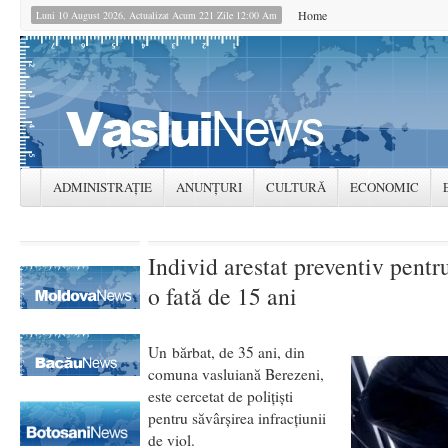
Home
Luni 10 August 2026, Actualizat Acum 221 Zile 12:00 Am
ADMINISTRAȚIE
ANUNȚURI
CULTURĂ
ECONOMIC
Individ arestat preventiv pentru
o fată de 15 ani
Un bărbat, de 35 ani, din
comuna vasluiană Berezeni,
este cercetat de polițiști
pentru săvârșirea infracțiunii
de viol.