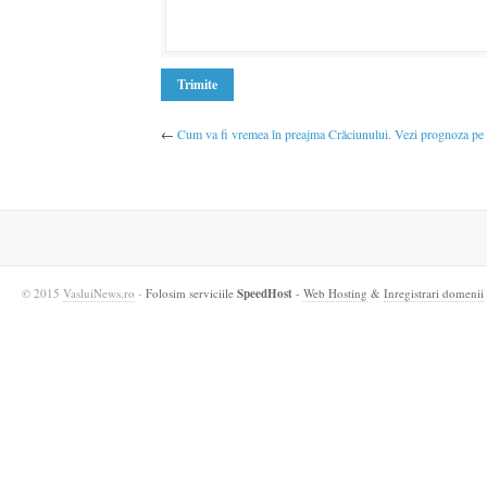
←
Cum va fi vremea în preajma Crăciunului. Vezi prognoza pe
© 2015
VasluiNews.ro
-
Folosim serviciile
SpeedHost
-
Web Hosting
&
Inregistrari domenii