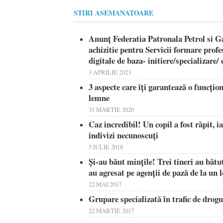
STIRI ASEMANATOARE
Anunț Federatia Patronala Petrol si G
achizitie pentru Servicii formare pro
digitale de baza- initiere/specializare
3 APRILIE 2023
3 aspecte care îți garantează o funcțion
lemne
31 MARTIE 2020
Caz incredibil! Un copil a fost răpit, i
indivizi necunoscuţi
5 IULIE 2018
Și-au băut mințile! Trei tineri au bătu
au agresat pe agenții de pază de la un l
22 MAI 2017
Grupare specializată în trafic de dro
22 MARTIE 2017