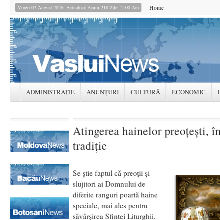
Home
Vineri 07 August 2026, Actualizat Acum 218 Zile 12:00 Am
ADMINISTRAȚIE
ANUNȚURI
CULTURĂ
ECONOMIC
Atingerea hainelor preoțești, în
tradiție
Se știe faptul că preoții și
slujitori ai Domnului de
diferite ranguri poartă haine
speciale, mai ales pentru
săvârșirea Sfintei Liturghii.