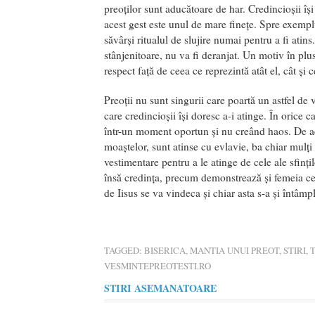
preoților sunt aducătoare de har. Credincioșii își
acest gest este unul de mare finețe. Spre exempl
săvârși ritualul de slujire numai pentru a fi atins.
stânjenitoare, nu va fi deranjat. Un motiv în plus
respect față de ceea ce reprezintă atât el, cât și 
Preoții nu sunt singurii care poartă un astfel de
care credincioșii își doresc a-i atinge. În orice c
într-un moment oportun și nu creând haos. De ace
moaștelor, sunt atinse cu evlavie, ba chiar mulți î
vestimentare pentru a le atinge de cele ale sfinți
însă credința, precum demonstrează și femeia c
de Iisus se va vindeca și chiar asta s-a și întâmpl
TAGGED:
BISERICA
,
MANTIA UNUI PREOT
,
STIRI
,
T
VESMINTEPREOTESTI.RO
STIRI ASEMANATOARE