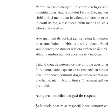
Pentru că există mențiuni în scrierile religioase
amintită chiar viața Sfântului Proroc Ilie, mai c
sărbătorit și menționat în calendarul creștin orto
în carul de foc, a lăsat ucenicului mantia sa, c
Elisei a săvârșit minuni.
Alte mențiuni de același gen se referă la momen
pe ascuns haina lui Hristos și s-a vindecat. Ba 
sau încercați de duhuri rele era suficient să aibă 
stând la umbra mantiei acestuia se vindecau.
Țînând cont de puterea ce i se atribuie acestui ar
întreținerea sunt aspecte ce se respectă cu strict
prin impunerea conform dogmelor ca mantia unui 
alte haine, nici măcar alături și în aceeași apă c
preotului.
Atingerea mantiei, un gest de respect
Și în zilele noastre se respectă ideea conform că