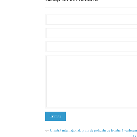
←
Urmărit internaţional, prins de poliţiştii de frontieră vasluieni
18.