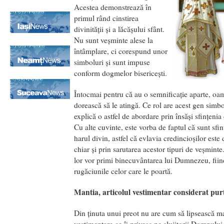
Acestea demonstrează în
primul rând cinstirea
divinității și a lăcășului sfânt.
Nu sunt veșminte alese la
întâmplare, ci corespund unor
simboluri și sunt impuse
conform dogmelor bisericești.
Întocmai pentru că au o semnificație aparte, oam
dorească să le atingă. Ce rol are acest gen simbol
explică o astfel de abordare prin însăși sfințenia
Cu alte cuvinte, este vorba de faptul că sunt sfin
harul divin, astfel că evlavia credincioșilor este
chiar și prin sarutarea acestor tipuri de veșminte
lor vor primi binecuvântarea lui Dumnezeu, fiind
rugăciunile celor care le poartă.
Mantia, articolul vestimentar considerat pur
Din ținuta unui preot nu are cum să lipsească m