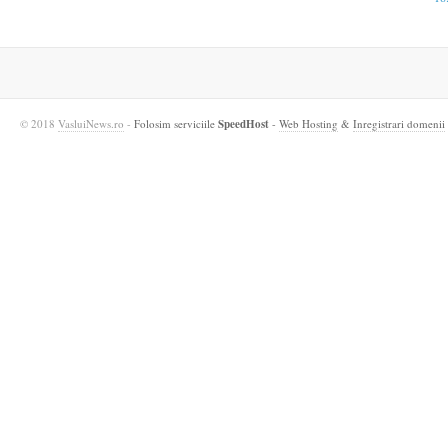
© 2018
VasluiNews.ro
-
Folosim serviciile
SpeedHost
-
Web Hosting
&
Inregistrari domenii