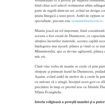
vestimentare ce îi privesc pe slujitorii Domnului
fiind chiar acel articol vestimentar ultim adăuga
parte de regulă dintr-un set, având un design co
ținuta liturgică a unui preot. Astfel de opțiuni 
specialitate, precum este
vesmintebisericesti.ro
.
Mantia joacă un rol important, fiind considerată
aceasta a fost creată de Dumnezeu, cu capacitate
sfințirea lucrurilor materiale, acestea capătă ace
înțelegerea mai ușoară: pâinea și vinul ce se tra
Mântuitorului, apa ce devine aghiasmă, pâinea c
mir, etc.
Când vine vorba de mantie se crede că prin purta
sfințește și primește harul lui Dumnezeu, putând
Așadar, având astfel de motive de a crede în pute
cu ardoare să o atingă, însoțind acest gest cu sf
precădere în timp ce preotul iese cu Sfintele Dar
Sfânta Evanghelie.
Istoria religioasă a poveștii mantiei și a puter