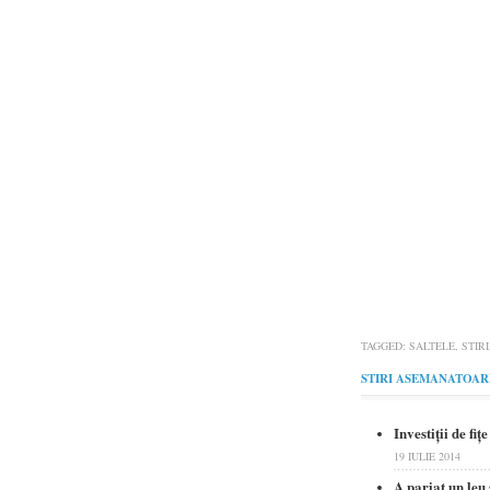
TAGGED:
SALTELE
,
STIRI
STIRI ASEMANATOAR
Investiţii de fi
19 IULIE 2014
A pariat un leu