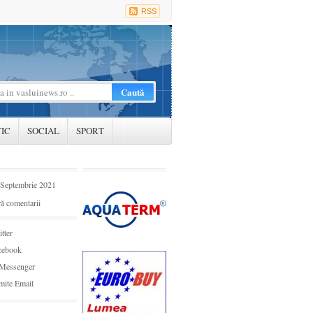
RSS
TIC
SOCIAL
SPORT
 Septembrie 2021
ă comentarii
tter
cebook
Messenger
mite Email