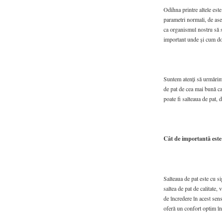
Odihna printre altele est
parametri normali, de as
ca organismul nostru să s
important unde și cum do
Suntem atenți să urmărim o
de pat de cea mai bună cal
poate fi salteaua de pat,
Cât de importantă este
Salteaua de pat este cu s
saltea de pat de calitate,
de încredere în acest sens
oferă un confort optim în