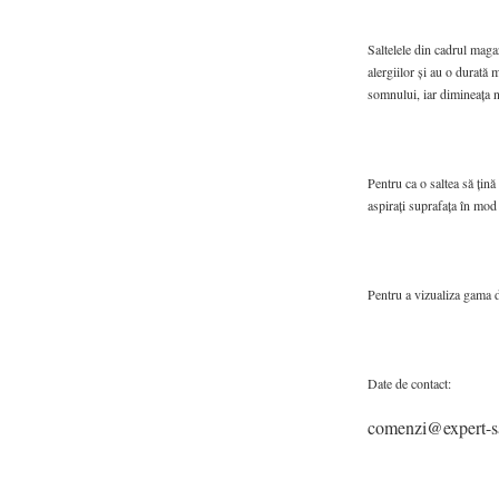
Saltelele din cadrul maga
alergiilor și au o durată 
somnului, iar dimineața n
Pentru ca o saltea să țină
aspirați suprafața în mod 
Pentru a vizualiza gama d
Date de contact:
comenzi@expert-sa