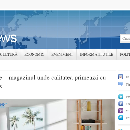
CULTURĂ
ECONOMIC
EVENIMENT
INFORMAȚII UTILE
POLI
le – magazinul unde calitatea primează cu
16
s
Făr
Twi
Fa
Y!
Tri