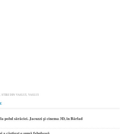
,
STIRI DIN VASLUI
,
VASLUI
E
ţe la polul sărăciei. Jacuzzi şi cinema 3D, în Bârlad
 şi a câştigat o sumă fabuloasă