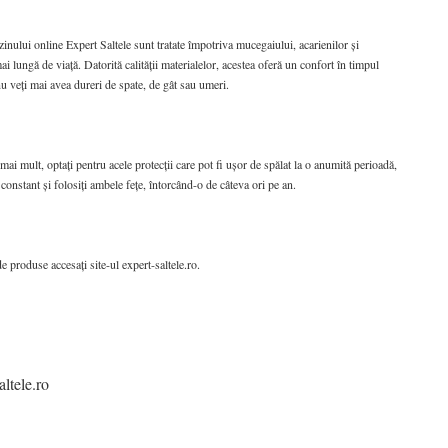
zinului online Expert Saltele sunt tratate împotriva mucegaiului, acarienilor și
mai lungă de viață. Datorită calității materialelor, acestea oferă un confort în timpul
u veți mai avea dureri de spate, de gât sau umeri.
 mai mult, optați pentru acele protecții care pot fi ușor de spălat la o anumită perioadă,
constant și folosiți ambele fețe, întorcând-o de câteva ori pe an.
e produse accesați site-ul expert-saltele.ro.
ltele.ro