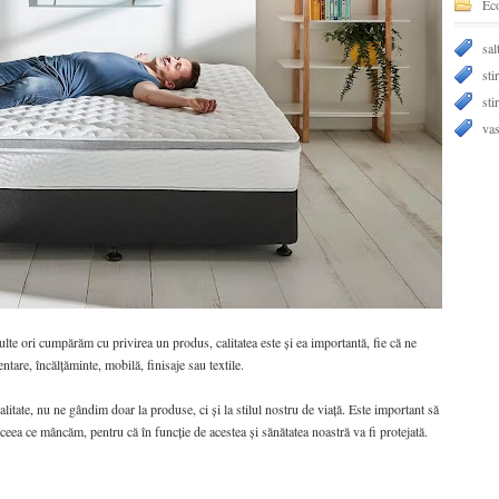
Ec
sal
stir
sti
vas
lte ori cumpărăm cu privirea un produs, calitatea este și ea importantă, fie că ne
entare, încălțăminte, mobilă, finisaje sau textile.
alitate, nu ne gândim doar la produse, ci și la stilul nostru de viață. Este important să
ceea ce mâncăm, pentru că în funcție de acestea și sănătatea noastră va fi protejată.