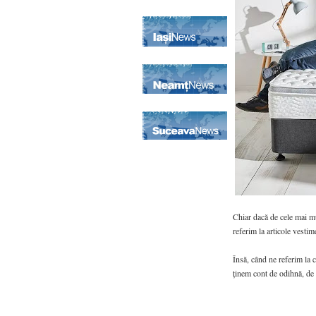
Chiar dacă de cele mai mu
referim la articole vestim
Însă, când ne referim la c
ținem cont de odihnă, de 