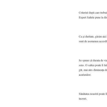
Criteriul după care trebu
Expert Saltele pune la di
Ca și duritate, găsim aic
sunt de asemenea accesib
Se spune că durata de viaț
sens. O saltea poate fi î
gât, mai ales dimineața d
acarienilor.
Sănătatea noastră poate f
lucruri.