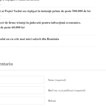
4
i ai Poştei Vaslui au câştigat în instanţă prime de peste 500.000 de lei
4
ori de firme trimişi în judecată pentru infracţiuni economice.
 de peste 60.000 lei
aslui au cu cele mai mici salarii din România
entariu
Nume (required)
Mail (nu va fi publicat) (required)
Website