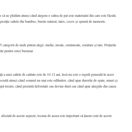
ie să ne ghidăm atunci când alegem o saltea de pat este materialul din care este făcută.
spoziție saltele din bambus, burete natural, latex, cocos și spumă de memorie.
i 5 categorii de unde putem alege: medie, moale, semimoale, semitare și tare. Prețurile
ile pentru orice buzunar.
ă a unei saltele de calitate este de 10-12 ani, însă nu este o regulă generală în acest
nlocuită atunci când somnul nu mai este odihnitor, când apar durerile de spate, umeri și
upă trezire, când prezintă deformări sau devine dură sau când apar alergiile din cauza
i afectată de aceste aspecte, tocmai de aceea este important să ținem cont de aceste