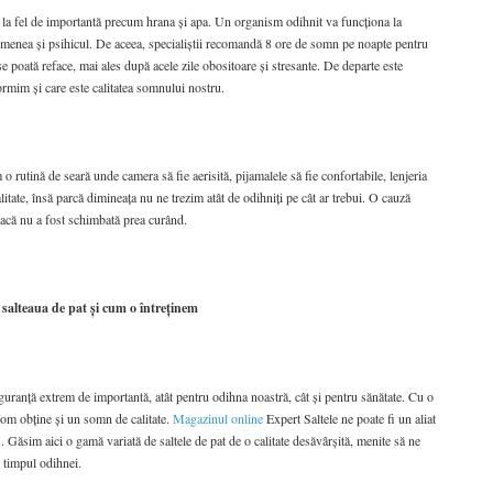
e la fel de importantă precum hrana și apa. Un organism odihnit va funcționa la
emenea și psihicul. De aceea, specialiștii recomandă 8 ore de somn pe noapte pentru
e poată reface, mai ales după acele zile obositoare și stresante. De departe este
rmim și care este calitatea somnului nostru.
 rutină de seară unde camera să fie aerisită, pijamalele să fie confortabile, lenjeria
itate, însă parcă dimineața nu ne trezim atât de odihniți pe cât ar trebui. O cauză
 dacă nu a fost schimbată prea curând.
 salteaua de pat și cum o întreținem
iguranță extrem de importantă, atât pentru odihna noastră, cât și pentru sănătate. Cu o
 vom obține și un somn de calitate.
Magazinul online
Expert Saltele ne poate fi un aliat
. Găsim aici o gamă variată de saltele de pat de o calitate desăvârșită, menite să ne
 timpul odihnei.