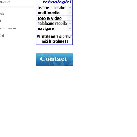
onomic
tele
i
ri din vaslui
lui