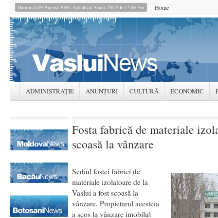
Home
Duminică 09 August 2026, Actualizat Acum 220 Zile 12:00 Am
ADMINISTRAȚIE
ANUNȚURI
CULTURĂ
ECONOMIC
Fosta fabrică de materiale izol
scoasă la vânzare
Sediul fostei fabrici de
materiale izolatoare de la
Vaslui a fost scoasă la
vânzare. Propietarul acesteia
a scos la vânzare imobilul