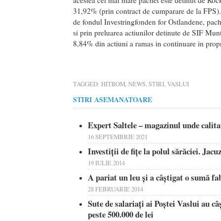
acestea cel mai mare pachet este detinut de Roc
31,92% (prin contract de cumparare de la FPS).
de fondul Investringfonden for Ostlandene, pache
si prin preluarea actiunilor detinute de SIF Mu
8,84% din actiuni a ramas in continuare in prop
TAGGED:
HITROM
,
NEWS
,
STIRI
,
VASLUI
STIRI ASEMANATOARE
Expert Saltele – magazinul unde calita
16 SEPTEMBRIE 2021
Investiţii de fiţe la polul sărăciei. Jac
19 IULIE 2014
A pariat un leu şi a câştigat o sumă f
28 FEBRUARIE 2014
Sute de salariaţi ai Poştei Vaslui au câ
peste 500.000 de lei