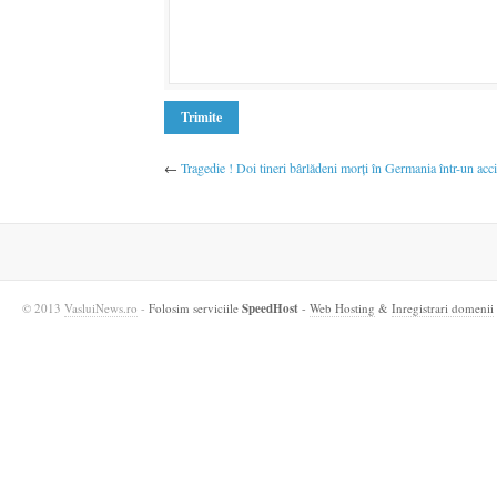
←
Tragedie ! Doi tineri bârlădeni morţi în Germania într-un acci
© 2013
VasluiNews.ro
-
Folosim serviciile
SpeedHost
-
Web Hosting
&
Inregistrari domenii