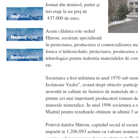
format din demisol, parter şi
trei etaje la un preţ de
437.000 de euro.
Acum clădirea este sediul
Hitrom, societate specializată
în proiectarea, producerea si comercializarea mat
fonica si hidroizolatie; proiectarea, producerea
tehnologice pentru industria materialelor de const
etc.
Societatea a fost infiintata in anul 1970 sub nu
Izolatoare Vaslui”, avand drept obiectiv partici
investitii in calitate de furnizor de materiale de
printre cei mai importanti producatori romani de
minerale nemetalice. In anul 1996 societatea a o
Madrid pentru rezultatele obtinute in ultimii 3 an
Potrivit datelor Hitrom, capitalul social al societ
impartit in 1.206.093 actiuni cu valoare nominal