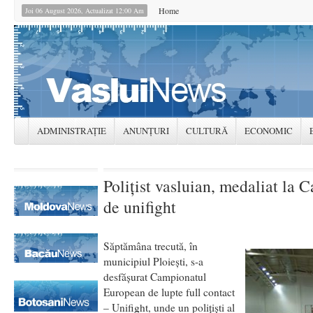
Home
Joi 06 August 2026, Actualizat 12:00 Am
ADMINISTRAȚIE
ANUNȚURI
CULTURĂ
ECONOMIC
Polițist vasluian, medaliat la
de unifight
Săptămâna trecută, în
municipiul Ploiești, s-a
desfăşurat Campionatul
European de lupte full contact
– Unifight, unde un polițiști al