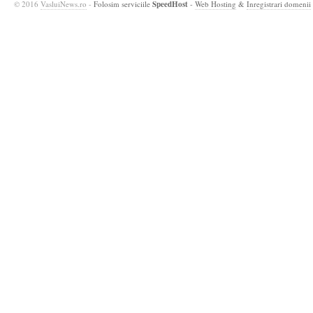
© 2016
VasluiNews.ro
-
Folosim serviciile
SpeedHost
-
Web Hosting
&
Inregistrari domenii