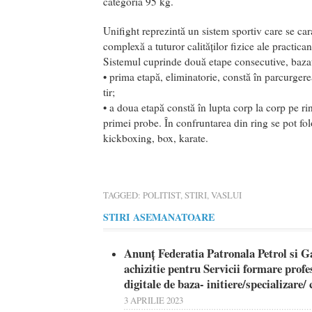
categoria 95 kg.
Unifight reprezintă un sistem sportiv care se ca
complexă a tuturor calităților fizice ale practican
Sistemul cuprinde două etape consecutive, bazate
• prima etapă, eliminatorie, constă în parcurgere
tir;
• a doua etapă constă în lupta corp la corp pe r
primei probe. În confruntarea din ring se pot folo
kickboxing, box, karate.
TAGGED:
POLITIST
,
STIRI
,
VASLUI
STIRI ASEMANATOARE
Anunț Federatia Patronala Petrol si G
achizitie pentru Servicii formare pro
digitale de baza- initiere/specializare
3 APRILIE 2023