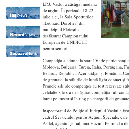
I.P.J. Vaslui a câștigat medalia
de argint. În perioada 18-22
iulie a.c., la Sala Sporturilor
„Leonard Doroftei” din
municipiul Ploiești s-a
desfășurat Campionatului
European de UNIFIGHT
pentru seniori.
Competiția a adunat la start 150 de participanți
Moldova, Bulgaria, Turcia, Italia, Portugalia, 
Belarus, Republica Azerbaidjan şi România. Conc
de greutate, la stilurile de luptă light contact și f
Primele zile ale competiției au fost rezervate stilu
celelalte zile s-a desfășurat competiția full-contac
intrat pe traseu și în ring pe categorii de greutate
Inspectoratul de Poliţie al Judeţului Vaslui a fost
cadrul Serviciului pentru Acțiuni Speciale, care 
Astfel, agentul şef adjunct Huzum Petronel a d