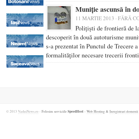
Muniţie ascunsă în do
11 MARTIE 2013
·
FĂRĂ C
Poliţişti de frontieră de 
descoperit în două autoturisme muniţ
s-a prezentat în Punctul de Trecere a
formalităţilor necesare trecerii fron
© 2013
VasluiNews.ro
-
Folosim serviciile
SpeedHost
-
Web Hosting
&
Inregistrari domenii