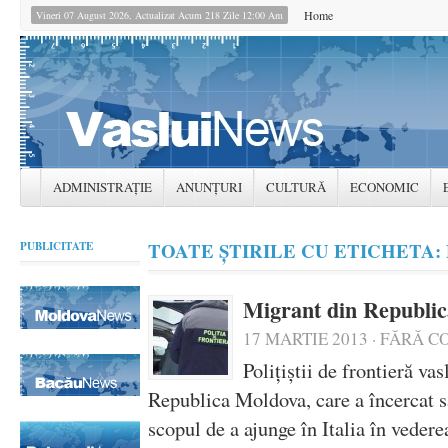
Home
Vineri 07 August 2026, Actualizat Acum 218 Zile 12:00 Am
ADMINISTRAȚIE
ANUNȚURI
CULTURĂ
ECONOMIC
TOATE ȘTIRILE CU ETICHETA:
PUBLICITATE
Migrant din Republica
17 MARTIE 2013
·
FĂRĂ C
Poliţiştii de frontieră vas
Republica Moldova, care a încercat să
scopul de a ajunge în Italia în veder