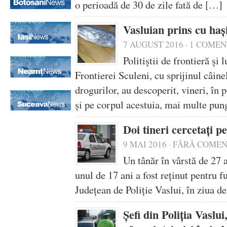
o perioadă de 30 de zile fată de […]
Vasluian prins cu haș
7 AUGUST 2016
·
1 COMEN
Politiştii de frontieră şi
Frontierei Sculeni, cu sprijinul câine
drogurilor, au descoperit, vineri, în
şi pe corpul acestuia, mai multe pun
Doi tineri cercetați p
9 MAI 2016
·
FĂRĂ COMEN
Un tânăr în vârstă de 27 a
unul de 17 ani a fost reținut pentru f
Județean de Poliție Vaslui, în ziua 
Șefi din Poliția Vaslu