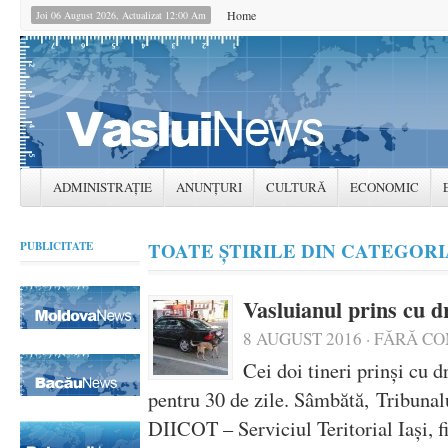
Home
Joi 06 August 2026, Actualizat 12:00 Am
ADMINISTRAȚIE
ANUNȚURI
CULTURĂ
ECONOMIC
TOATE ȘTIRILE DIN CATEGORIA
PUBLICITATE
Vasluianul prins cu dr
8 AUGUST 2016
·
FĂRĂ CO
Cei doi tineri prinşi cu d
pentru 30 de zile. Sâmbătă, Tribunal
DIICOT – Serviciul Teritorial Iaşi, f