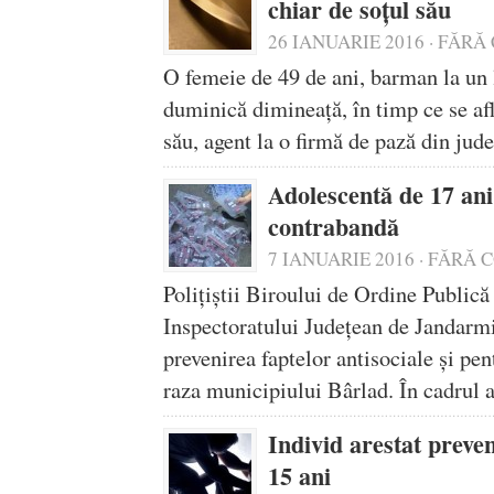
chiar de soțul său
26 IANUARIE 2016
·
FĂRĂ 
O femeie de 49 de ani, barman la un l
duminică dimineaţă, în timp ce se afla
său, agent la o firmă de pază din jud
Adolescentă de 17 ani
contrabandă
7 IANUARIE 2016
·
FĂRĂ 
Poliţiştii Biroului de Ordine Public
Inspectoratului Judeţean de Jandarmi
prevenirea faptelor antisociale şi pen
raza municipiului Bârlad. În cadrul 
Individ arestat preven
15 ani