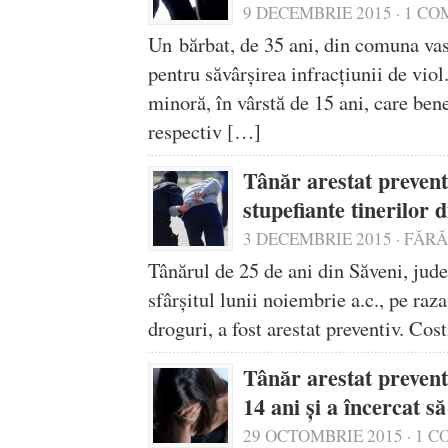
9 DECEMBRIE 2015
·
1 CO
Un bărbat, de 35 ani, din comuna vasl
pentru săvârșirea infracțiunii de viol
minoră, în vârstă de 15 ani, care ben
respectiv […]
Tânăr arestat prevent
stupefiante tinerilor d
3 DECEMBRIE 2015
·
FĂRĂ
Tânărul de 25 de ani din Săveni, județ
sfârșitul lunii noiembrie a.c., pe ra
droguri, a fost arestat preventiv. Co
Tânăr arestat preventi
14 ani și a încercat să
29 OCTOMBRIE 2015
·
1 C