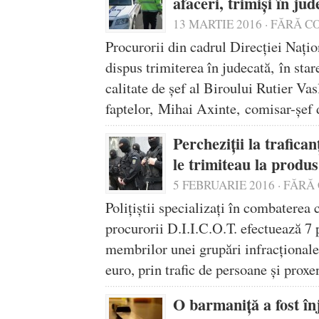
afaceri, trimiși în j
13 MARTIE 2016
·
FĂRĂ C
Procurorii din cadrul Direcţiei Naţio
dispus trimiterea în judecată, în star
calitate de șef al Biroului Rutier Vas
faptelor, Mihai Axinte, comisar-șef 
Percheziții la trafica
le trimiteau la produ
5 FEBRUARIE 2016
·
FĂRĂ
Polițiștii specializați în combaterea 
procurorii D.I.I.C.O.T. efectuează 7 p
membrilor unei grupări infracționale
euro, prin trafic de persoane și prox
O barmaniţă a fost în