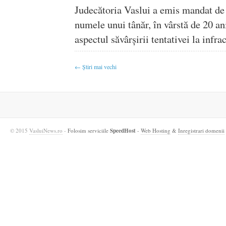
Judecătoria Vaslui a emis mandat de 
numele unui tânăr, în vârstă de 20 an
aspectul săvârșirii tentativei la infr
← Știri mai vechi
© 2015
VasluiNews.ro
-
Folosim serviciile
SpeedHost
-
Web Hosting
&
Inregistrari domenii