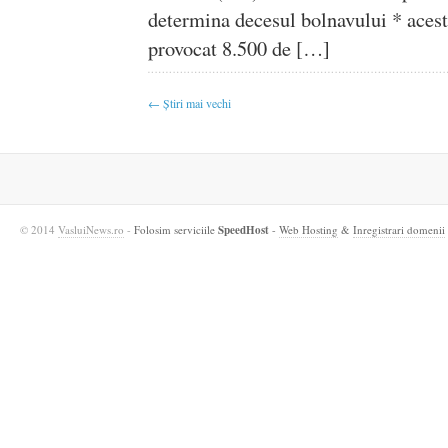
determina decesul bolnavului * acest
provocat 8.500 de […]
← Știri mai vechi
© 2014
VasluiNews.ro
-
Folosim serviciile
SpeedHost
-
Web Hosting
&
Inregistrari domenii