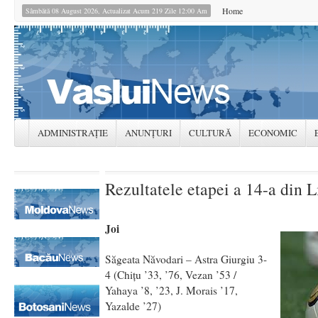
Home
Sâmbătă 08 August 2026, Actualizat Acum 219 Zile 12:00 Am
ADMINISTRAȚIE
ANUNȚURI
CULTURĂ
ECONOMIC
Rezultatele etapei a 14-a din 
Joi
Săgeata Năvodari – Astra Giurgiu 3-
4 (Chiţu ’33, ’76, Vezan ’53 /
Yahaya ’8, ’23, J. Morais ’17,
Yazalde ’27)