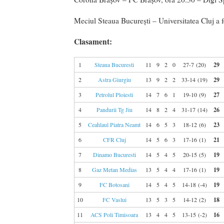
Meciul Steaua Bucureşti – Universitatea Cluj a 
Clasament:
1
Steaua Bucuresti
11
9
2
0
27-7 (20)
29
2
Astra Giurgiu
13
9
2
2
33-14 (19)
29
3
Petrolul Ploiesti
14
7
6
1
19-10 (9)
27
4
Pandurii Tg Jiu
14
8
2
4
31-17 (14)
26
5
Ceahlaul Piatra Neamt
14
6
5
3
18-12 (6)
23
6
CFR Cluj
14
5
6
3
17-16 (1)
21
7
Dinamo Bucuresti
14
5
4
5
20-15 (5)
19
8
Gaz Metan Medias
13
5
4
4
17-16 (1)
19
9
FC Botosani
14
5
4
5
14-18 (-4)
19
10
FC Vaslui
13
5
3
5
14-12 (2)
18
11
ACS Poli Timisoara
13
4
4
5
13-15 (-2)
16