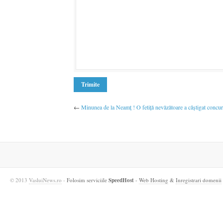
←
Minunea de la Neamţ ! O fetiţă nevăzătoare a câştigat concurs
© 2013
VasluiNews.ro
-
Folosim serviciile
SpeedHost
-
Web Hosting
&
Inregistrari domenii