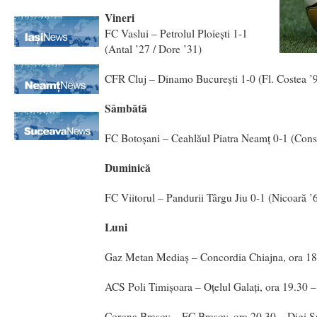
Vineri
FC Vaslui – Petrolul Ploieşti 1-1
(Antal ’27 / Dore ’31)
CFR Cluj – Dinamo Bucureşti 1-0 (Fl. Costea ’
Sâmbătă
FC Botoşani – Ceahlăul Piatra Neamţ 0-1 (Cons
Duminică
FC Viitorul – Pandurii Târgu Jiu 0-1 (Nicoară ’
Luni
Gaz Metan Mediaş – Concordia Chiajna, ora 18
ACS Poli Timişoara – Oţelul Galaţi, ora 19.30 
Corona Braşov – FC Braşov, ora 20.30 – Digi S