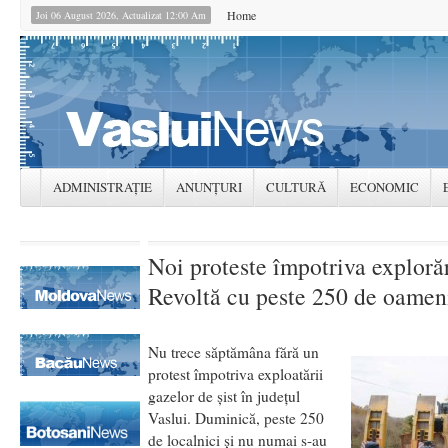
Home
Joi 06 August 2026, Actualizat 12:00 Am
ADMINISTRAȚIE
ANUNȚURI
CULTURĂ
ECONOMIC
Noi proteste împotriva explorăr
Revoltă cu peste 250 de oameni
Nu trece săptămâna fără un
protest împotriva exploatării
gazelor de şist în judeţul
Vaslui. Duminică, peste 250
de localnici şi nu numai s-au