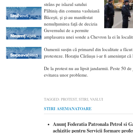
strâns pe islazul satului
Păltiniş din comuna vasluiană
Băceşti, şi şi-au manifestat
nemulţumirea faţă de decizia
Guvernului de a permite
amplasarea unei sonde a Chevron la ei în localit
Oamenii susţin că primarul din localitate a făcut
protesteze. Horaţiu Cărăuşu i-ar fi ameninţat că l
De la protest nu au lipsit jandarmii. Peste 50 de
evitarea unor probleme.
TAGGED:
PROTEST
,
STIRI
,
VASLUI
STIRI ASEMANATOARE
Anunț Federatia Patronala Petrol si G
achizitie pentru Servicii formare pro