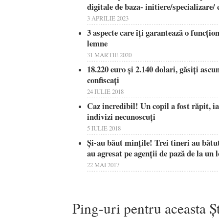
digitale de baza- initiere/specializare
3 APRILIE 2023
3 aspecte care îți garantează o funcțion
lemne
31 MARTIE 2020
18.220 euro și 2.140 dolari, găsiți ascu
confiscați
24 IULIE 2018
Caz incredibil! Un copil a fost răpit, i
indivizi necunoscuţi
5 IULIE 2018
Și-au băut mințile! Trei tineri au bătu
au agresat pe agenții de pază de la un l
22 MAI 2017
Ping-uri pentru aceasta Șt