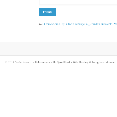
←
O femeie din Huşi a făcut senzaţie la „Românii au talent”. Vez
© 2014
VasluiNews.ro
-
Folosim serviciile
SpeedHost
-
Web Hosting
&
Inregistrari domenii