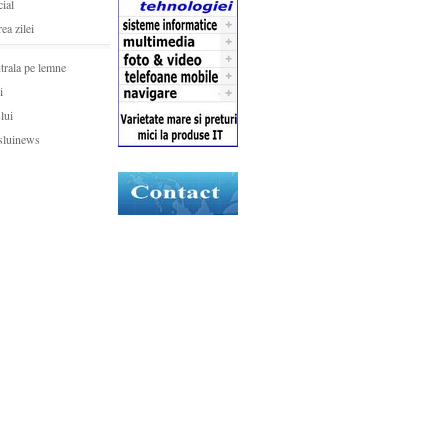
ial
rea zilei
trala pe lemne
i
lui
sluinews