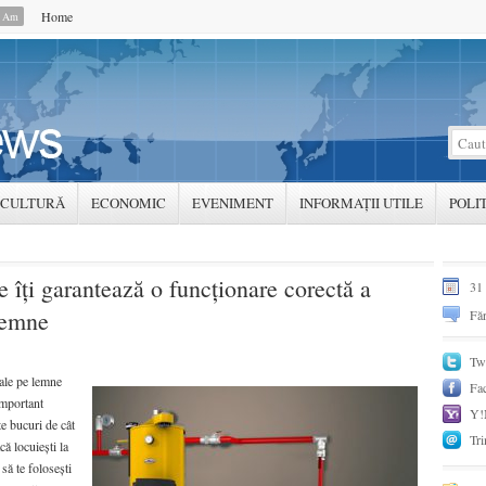
Home
0 Am
CULTURĂ
ECONOMIC
EVENIMENT
INFORMAȚII UTILE
POLI
e îți garantează o funcționare corectă a
31
lemne
Făr
Twi
rale pe lemne
Fa
important
Y!
te bucuri de cât
Tri
ă locuiești la
să te folosești