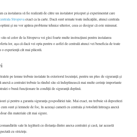
a instalarea să fie realizată de către un instalator priceput și experimentat care
 centrala Stropuva
exact ca la carte. Dacă sunt urmate toate indicațiile, atunci centrala
 optimi și nu vor apărea probleme tehnice ulterior, ceea ce desigur că este minunat.
e site-ul celor de la Stropuva vei găsi foarte multe instrucțiuni pentru instalarea
ferta lor, așa că dacă vei opta pentru o astfel de centrală atunci vei beneficia de toate
u o experiență cât mai plăcută.
ei
ralele pe lemne trebuie instalate în exteriorul locuinței, pentru un plus de siguranță și
ă anexă a centralei trebuie la rândul său să îndeplinească mai multe cerințe importante
ntralei o bună funcționare în condiții de siguranță deplină.
suri și pentru a garanta siguranța gospodăriei tale. Mai exact, nu trebuie să depozitezi
a cum sunt și lemnele de foc, în aceeași cameră cu centrala și totodată întreaga anexă
ă doar din materiale cât mai sigure.
omandările sale în legătură cu distanța dintre anexa centralei și casă, iar această
ectată cu strictețe.