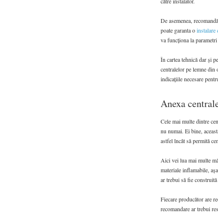
către instalator.
De asemenea, recomandăm c
poate garanta o
instalare
va funcționa la parametri
În cartea tehnică dar și p
centralelor pe lemne din o
indicațiile necesare pentr
Anexa central
Cele mai multe dintre cent
nu numai. Ei bine, aceast
astfel încât să permită ce
Aici vei lua mai multe mă
materiale inflamabile, aș
ar trebui să fie construit
Fiecare producător are rec
recomandare ar trebui resp