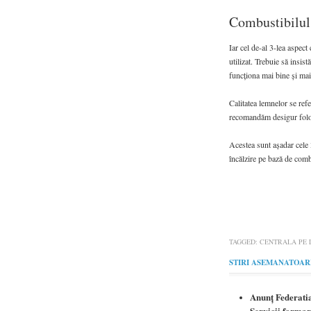
Combustibilul 
Iar cel de-al 3-lea aspect
utilizat. Trebuie să insist
funcționa mai bine și mai 
Calitatea lemnelor se refe
recomandăm desigur folosi
Acestea sunt așadar cele 3
încălzire pe bază de comb
TAGGED:
CENTRALA PE
STIRI ASEMANATOAR
Anunț Federatia
Servicii formar