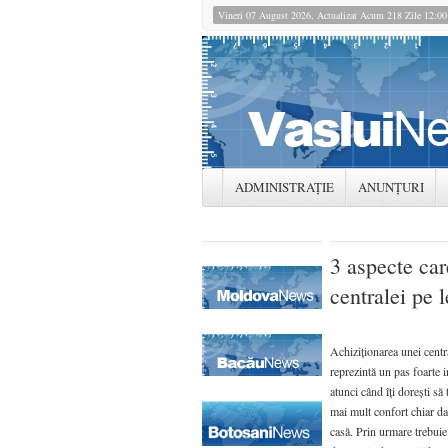
Vineri 07 August 2026, Actualizat Acum 218 Zile 12:0
ADMINISTRAȚIE
ANUNȚURI
3 aspecte car
centralei pe 
Achiziționarea unei cent
reprezintă un pas foarte 
atunci când îți dorești să 
mai mult confort chiar dac
casă. Prin urmare trebuie 