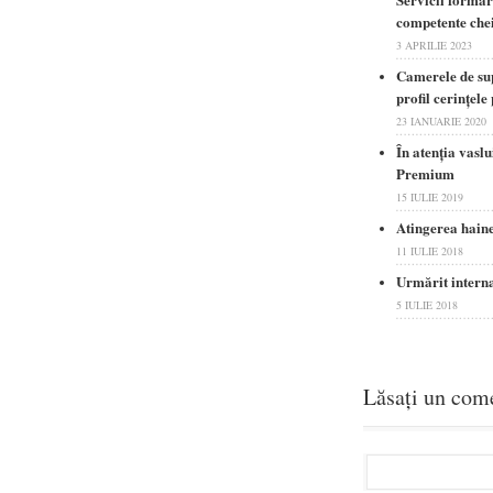
competente che
3 APRILIE 2023
Camerele de sup
profil cerințele
23 IANUARIE 2020
În atenția vaslu
Premium
15 IULIE 2019
Atingerea hainel
11 IULIE 2018
Urmărit internaţ
5 IULIE 2018
Lăsați un com