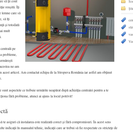
re să ții cont
Soc
ție reușită. Îți
Ști
pe lemne care să
, să îți
cen
nță și totodată
stir
mai mult
vas
ă.
Va
 centrală pe
na probleme,
 urmărești
 acestea ne-am
n acest articol. Am contactat echipa de la Stropuva România iar astfel am obținut
e.
re sunt aspectele ce trebuie urmărite neapărat după achiziția centralei pentru a te
ționa fără probleme, atunci ai ajuns la locul potrivit!
ectă
 să te asiguri că instalarea este realizată corect și fără compromisuri. În acest sens
te indicații în manualul tehnic, indicații care ar trebui să fie respectate cu strictețe de