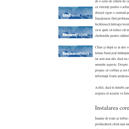
de o serie de criterii de ca
cu strictețe pentru o achizi
dorești sigur o centrală 
funcționeze fără probleme
încălzească întreaga locui
să te ajute să reduci cât 
cheltuielile pentru căldur
Chiar și după ce ai ales o
lemne bună poți întâmpi
iar asta mai ales dacă nu
anumite aspecte. Despre
propus să vorbim și noi î
informații foarte prețioas
Astfel, dacă te întrebi ca
asigura că aceasta va func
Instalarea cor
Înainte de toate ar trebui
producătorii oferă mai mul