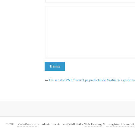
←
Un senator PNL îl acuză pe prefectul de Vaslui că a gestionat 
© 2013
VasluiNews.ro
-
Folosim serviciile
SpeedHost
-
Web Hosting
&
Inregistrari domenii