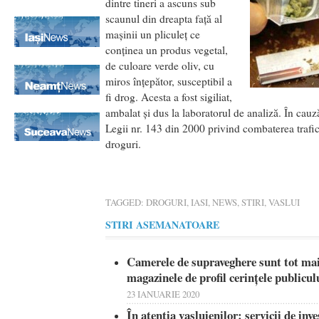
dintre tineri a ascuns sub
scaunul din dreapta faţă al
maşinii un pliculeţ ce
conţinea un produs vegetal,
de culoare verde oliv, cu
miros înţepător, susceptibil a
fi drog. Acesta a fost sigiliat,
ambalat şi dus la laboratorul de analiză. În cau
Legii nr. 143 din 2000 privind combaterea trafic
droguri.
TAGGED:
DROGURI
,
IASI
,
NEWS
,
STIRI
,
VASLUI
STIRI ASEMANATOARE
Camerele de supraveghere sunt tot mai
magazinele de profil cerințele publicul
23 IANUARIE 2020
În atenția vasluienilor: servicii de inve