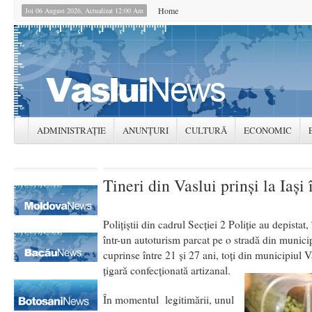
Home
Joi 06 August 2026, Actualizat 12:00 Am
ADMINISTRAȚIE
ANUNȚURI
CULTURĂ
ECONOMIC
Tineri din Vaslui prinşi la Iaşi
Poliţiştii din cadrul Secţiei 2 Poliţie au depistat
într-un autoturism parcat pe o stradă din municipiu
cuprinse între 21 şi 27 ani, toţi din municipiul 
ţigară confecţionată artizanal.
În momentul legitimării, unul