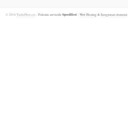
© 2014
VasluiNews.ro
-
Folosim serviciile
SpeedHost
-
Web Hosting
&
Inregistrari domenii