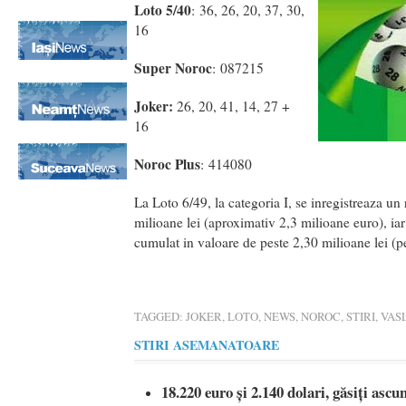
Loto 5/40
: 36, 26, 20, 37, 30,
16
Super Noroc
: 087215
Joker:
26, 20, 41, 14, 27 +
16
Noroc Plus
: 414080
La Loto 6/49, la categoria I, se inregistreaza un
milioane lei (aproximativ 2,3 milioane euro), ia
cumulat in valoare de peste 2,30 milioane lei (
TAGGED:
JOKER
,
LOTO
,
NEWS
,
NOROC
,
STIRI
,
VAS
STIRI ASEMANATOARE
18.220 euro și 2.140 dolari, găsiți ascu