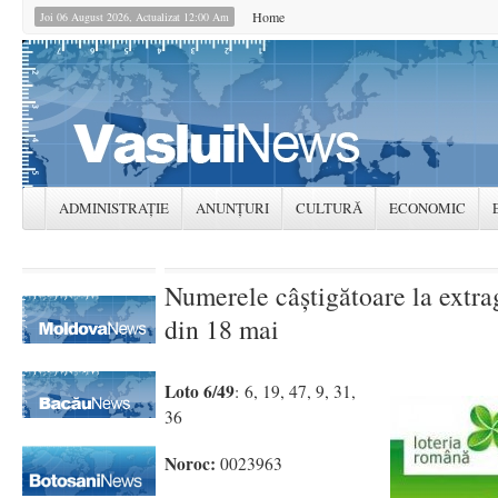
Home
Joi 06 August 2026, Actualizat 12:00 Am
ADMINISTRAȚIE
ANUNȚURI
CULTURĂ
ECONOMIC
Numerele câştigătoare la extra
din 18 mai
Loto 6/49
: 6, 19, 47, 9, 31,
36
Noroc:
0023963