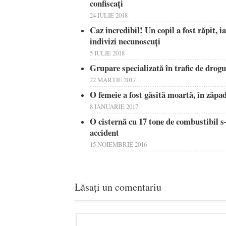
confiscați
24 IULIE 2018
Caz incredibil! Un copil a fost răpit, i
indivizi necunoscuţi
5 IULIE 2018
Grupare specializată în trafic de dro
22 MARTIE 2017
O femeie a fost găsită moartă, în zăpadă
8 IANUARIE 2017
O cisternă cu 17 tone de combustibil s
accident
15 NOIEMBRIE 2016
Lăsați un comentariu