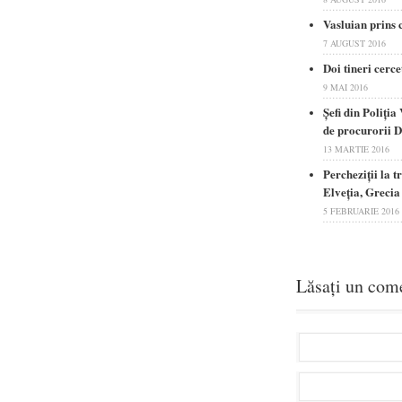
Vasluian prins 
7 AUGUST 2016
Doi tineri cerce
9 MAI 2016
Șefi din Poliția
de procurorii 
13 MARTIE 2016
Percheziții la t
Elveția, Greci
5 FEBRUARIE 2016
Lăsați un com