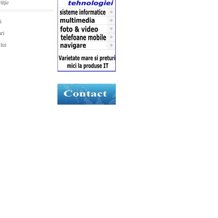
tiție
i
ari
lui