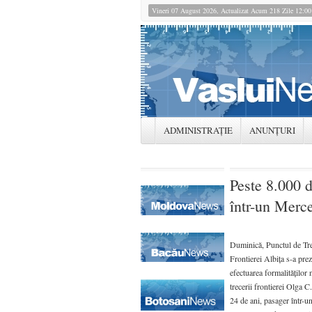
Vineri 07 August 2026, Actualizat Acum 218 Zile 12:0
ADMINISTRAȚIE
ANUNȚURI
Peste 8.000 d
într-un Merc
Duminică, Punctul de Tre
Frontierei Albiţa s-a pre
efectuarea formalităţilor 
trecerii frontierei Olga C.
24 de ani, pasager într-u