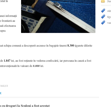
ulat în
Jus
stir
unei informaţii
tig
de frontieră au
vas
mali efectuarea
supra
uat echipa comună a descoperit ascunse în bagajele tinerei
8.300
ţigarete diferite
ă de
1.847
lei, au fost reţinute în vederea confiscării, iar persoana în cauză a fost
ntravenţională în valoare de
8.000
lei.
VASLUI
E
 cu droguri la Sculeni a fost arestat