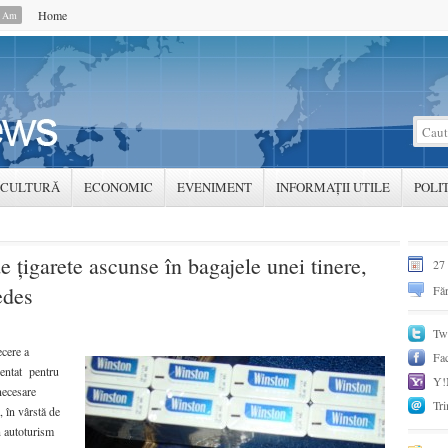
Home
0 Am
CULTURĂ
ECONOMIC
EVENIMENT
INFORMAȚII UTILE
POLI
e ţigarete ascunse în bagajele unei tinere,
27
edes
Făr
Twi
cere a
Fa
zentat pentru
Y!
necesare
Tri
, în vârstă de
n autoturism