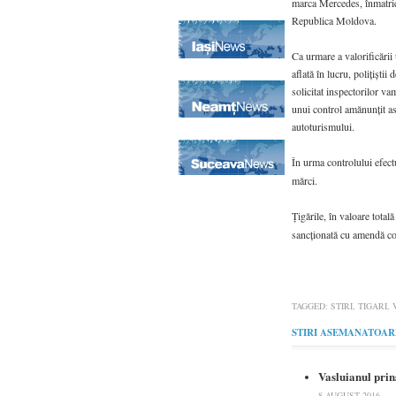
marca Mercedes, înmatric
Republica Moldova.
Ca urmare a valorificării 
aflată în lucru, poliţiştii 
solicitat inspectorilor va
unui control amănunţit a
autoturismului.
În urma controlului efect
mărci.
Ţigările, în valoare total
sancţionată cu amendă co
TAGGED:
STIRI
,
TIGARI
,
STIRI ASEMANATOAR
Vasluianul prins
8 AUGUST 2016