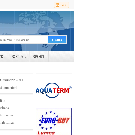
RSS
TIC
SOCIAL
SPORT
 Octombrie 2014
ă comentarii
tter
cebook
Messenger
mite Email