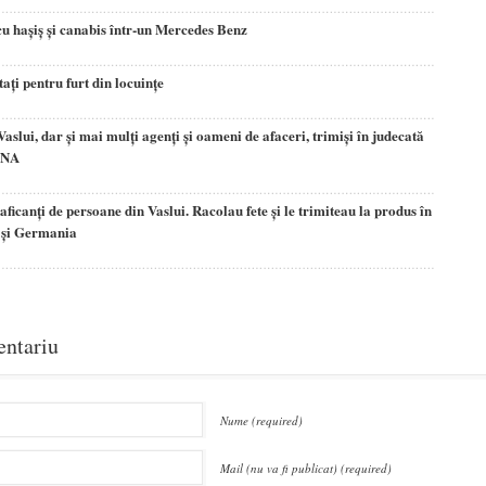
cu hașiș și canabis într-un Mercedes Benz
tați pentru furt din locuințe
 Vaslui, dar și mai mulți agenți și oameni de afaceri, trimiși în judecată
DNA
raficanți de persoane din Vaslui. Racolau fete și le trimiteau la produs în
a și Germania
entariu
Nume (required)
Mail (nu va fi publicat) (required)