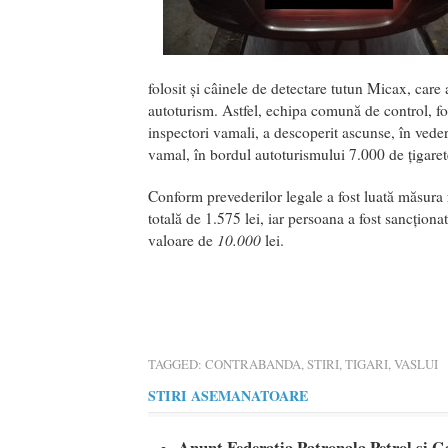
folosit şi câinele de detectare tutun Micax, care 
autoturism. Astfel, echipa comună de control, for
inspectori vamali, a descoperit ascunse, în veder
vamal, în bordul autoturismului 7.000 de ţigar
Conform prevederilor legale a fost luată măsura re
totală de 1.575 lei, iar persoana a fost sancţion
10.000
valoare de
lei.
TAGGED:
CONTRABANDA
,
STIRI
,
TIGARI
,
VASLUI
STIRI ASEMANATOARE
Anunț Federatia Patronala Petrol si G