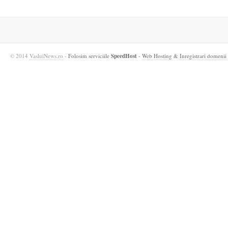
© 2014
VasluiNews.ro
-
Folosim serviciile
SpeedHost
-
Web Hosting
&
Inregistrari domenii