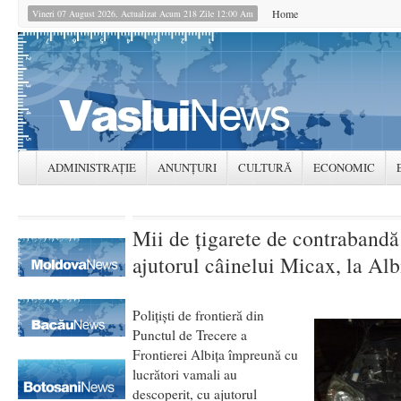
Home
Vineri 07 August 2026, Actualizat Acum 218 Zile 12:00 Am
ADMINISTRAȚIE
ANUNȚURI
CULTURĂ
ECONOMIC
Mii de ţigarete de contrabandă
ajutorul câinelui Micax, la Alb
Poliţişti de frontieră din
Punctul de Trecere a
Frontierei Albiţa împreună cu
lucrători vamali au
descoperit, cu ajutorul