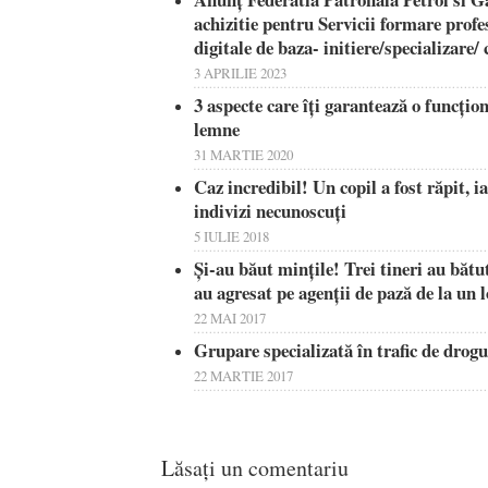
achizitie pentru Servicii formare pro
digitale de baza- initiere/specializare
3 APRILIE 2023
3 aspecte care îți garantează o funcțion
lemne
31 MARTIE 2020
Caz incredibil! Un copil a fost răpit, i
indivizi necunoscuţi
5 IULIE 2018
Și-au băut mințile! Trei tineri au bătu
au agresat pe agenții de pază de la un l
22 MAI 2017
Grupare specializată în trafic de dro
22 MARTIE 2017
Lăsați un comentariu